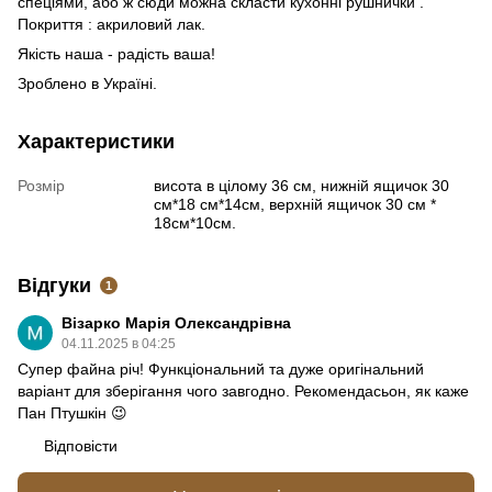
спеціями, або ж сюди можна скласти кухонні рушнички .
Покриття : акриловий лак.
Якість наша - радість ваша!
Зроблено в Україні.
Характеристики
Розмір
висота в цілому 36 см, нижній ящичок 30
см*18 см*14см, верхній ящичок 30 см *
18см*10см.
Відгуки
1
Візарко Марія Олександрівна
04.11.2025 в 04:25
Супер файна річ! Функціональний та дуже оригінальний
варіант для зберігання чого завгодно. Рекомендасьон, як каже
Пан Птушкін 😉
Відповісти