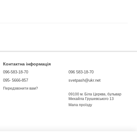
Контактна інформація
096-583-18-70
096 583-18-70
095- 5666-857
svetpash@ukr.net
Передзвонити вам?
09100 м. Біла Церква, бульвар
Михайла Грушевського 13
Мапа проїзду