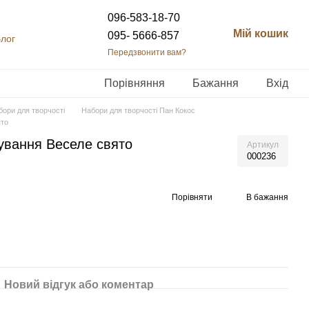
096-583-18-70
Мій кошик
095- 5666-857
лог
Передзвонити вам?
Порівняння
Бажання
Вхід
бори для творчості
Набори для творчості Пан Кокос
ято
ування Веселе свято
Артикул
000236
Порівняти
В бажання
Новий відгук або коментар