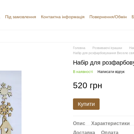
а
Під замовлення
Контактна інформація
Повернення/Обмін
Б
уки про магазин
Головна
Розвиваючі іграшки
На
Набір для розфарбовування Веселе св
Набір для розфарбов
В наявності
Написати відгук
520 грн
Купити
Опис
Характеристики
Доставка
Оплата