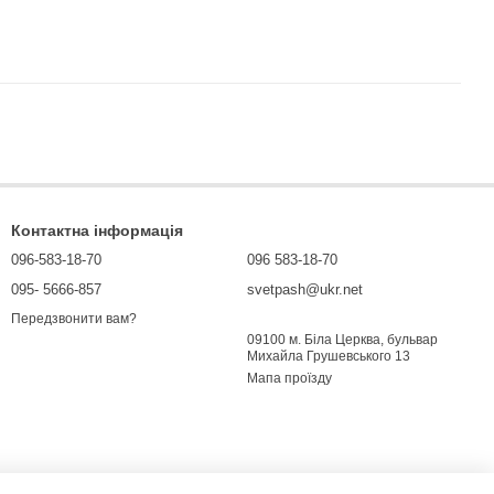
Контактна інформація
096-583-18-70
096 583-18-70
095- 5666-857
svetpash@ukr.net
Передзвонити вам?
09100 м. Біла Церква, бульвар
Михайла Грушевського 13
Мапа проїзду