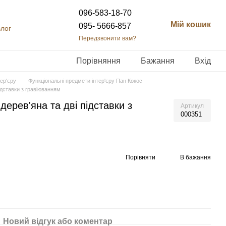
096-583-18-70
Мій кошик
095- 5666-857
лог
Передзвонити вам?
Порівняння
Бажання
Вхід
ер'єру
Функціональні предмети інтер'єру Пан Кокос
ідставки з гравіюванням
ерев'яна та дві підставки з
Артикул
000351
Порівняти
В бажання
Новий відгук або коментар