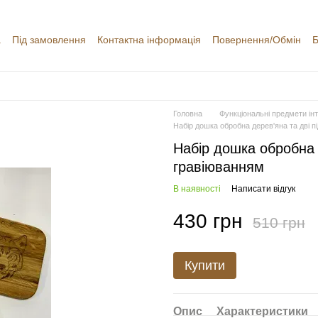
а
Під замовлення
Контактна інформація
Повернення/Обмін
Б
уки про магазин
Головна
Функціональні предмети інт
Набір дошка обробна дерев'яна та дві п
Набір дошка обробна д
гравіюванням
В наявності
Написати відгук
430 грн
510 грн
Купити
Опис
Характеристики