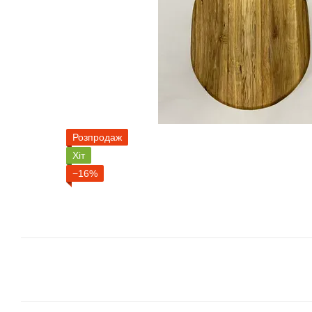
Розпродаж
Хіт
−16%