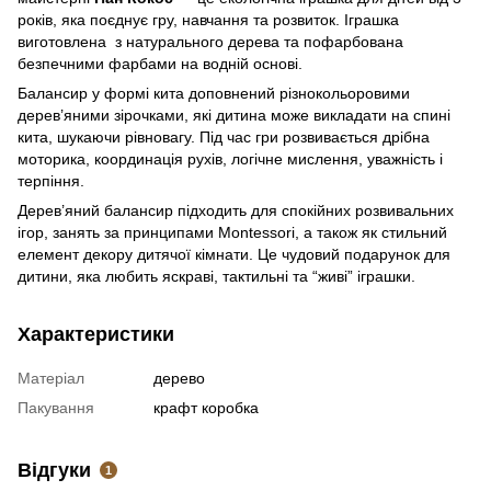
років, яка поєднує гру, навчання та розвиток. Іграшка
виготовлена з натурального дерева та пофарбована
безпечними фарбами на водній основі.
Балансир у формі кита доповнений різнокольоровими
дерев’яними зірочками, які дитина може викладати на спині
кита, шукаючи рівновагу. Під час гри розвивається дрібна
моторика, координація рухів, логічне мислення, уважність і
терпіння.
Дерев’яний балансир підходить для спокійних розвивальних
ігор, занять за принципами Montessori, а також як стильний
елемент декору дитячої кімнати. Це чудовий подарунок для
дитини, яка любить яскраві, тактильні та “живі” іграшки.
Характеристики
Матеріал
дерево
Пакування
крафт коробка
Відгуки
1