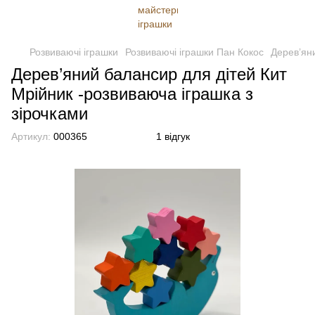
Розвиваючі іграшки
Розвиваючі іграшки Пан Кокос
Дерев’яни
Дерев’яний балансир для дітей Кит
Мрійник -розвиваюча іграшка з
зірочками
Артикул:
000365
1 відгук