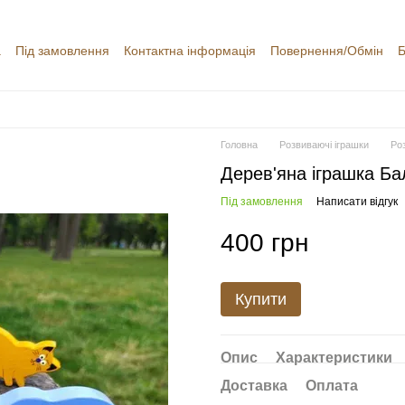
а
Під замовлення
Контактна інформація
Повернення/Обмін
Б
уки про магазин
Головна
Розвиваючі іграшки
Ро
Дерев'яна іграшка Ба
Під замовлення
Написати відгук
400 грн
Купити
Опис
Характеристики
Доставка
Оплата