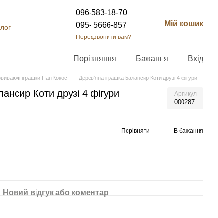
096-583-18-70
Мій кошик
095- 5666-857
лог
Передзвонити вам?
Порівняння
Бажання
Вхід
звиваючі іграшки Пан Кокос
Дерев'яна іграшка Балансир Коти друзі 4 фігури
лансир Коти друзі 4 фігури
Артикул
000287
Порівняти
В бажання
Новий відгук або коментар