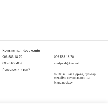
Контактна інформація
096-583-18-70
096 583-18-70
095- 5666-857
svetpash@ukr.net
Передзвонити вам?
09100 м. Біла Церква, бульвар
Михайла Грушевського 13
Мапа проїзду