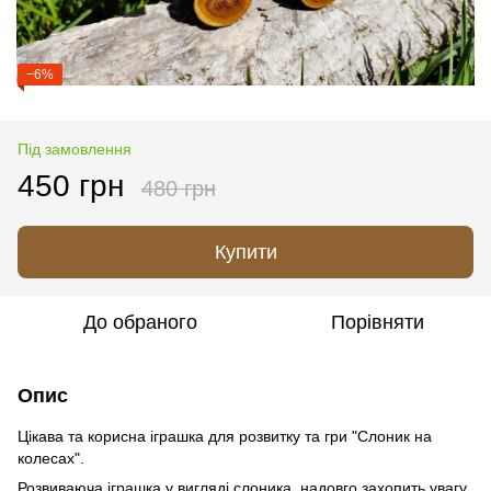
−6%
Під замовлення
450 грн
480 грн
Купити
До обраного
Порівняти
Опис
Цікава та корисна іграшка для розвитку та гри "Слоник на
колесах".
Розвиваюча іграшка у вигляді слоника надовго захопить увагу