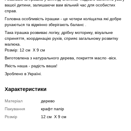
вашої дитини, залишаючи вам вільний час для особистих
справ.
Головна особливість іграшки - це чотири коліщатка які добре
рухаються та відмінно зберігають баланс .
Така іграшка розвиває логіку, дрібну моторику, візуальне
сприняття, координацію рухів, сприяє загальному розвитку
малюка.
Розмір: 12 см Х 9 см
Виготовлена з натурального дерева, покриття масло -віск.
Якість наша - радість ваша!
Зроблено в Україні.
Характеристики
Матеріал
дерево
Пакування
крафт папір
Розмір
12 см Х 9 см