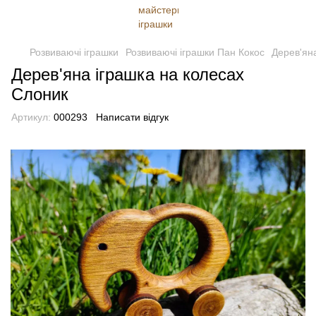
Розвиваючі іграшки
Розвиваючі іграшки Пан Кокос
Дерев'ян
Дерев'яна іграшка на колесах
Слоник
Артикул:
000293
Написати відгук